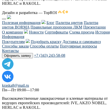
HERLAC и RAKOLL.
Дизайн и разработка — TopROI
Полезная информация
Блог
Палитра цветов
Палитра
цветов BORMA
Правильные пропорции ЛКМ
Презентации
О компании
Новости
Сертификаты
Схема проезда
История
Информация
Покупателям
Подобрать краску
Доставка и самовывоз
Способы заказа
Способы оплаты
Популярные вопросы
Контакты
+7 (343) 243-58-08
Оформить заявку
kraska8@mail.ru
Пн—Пт 09:00—17:00
Высококачественные лакокрасочные и клеевые материалы от
ведущих европейских производителей: IVE, AKZO NOBEL,
HERLAC и RAKOLL.