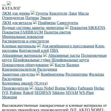
КАТАЛОГ
ЛКМ для дерева
Грунты
Красители
Лаки
Масла
Отвердители
Патины
Эмали
ЛКМ для металла
Праймеры
Самогрунты
Водные системы защиты древесины
Покрытия SIKKENS
Покрытия FARBRAUM
Палитра цветов
Минеральные покрытия
Растворители и очистители
Клеевые материалы
Для мембранного прессования
Клеи-
расплавы
Контактный клей
ПВА
Абразивные материалы
Абразивные пасты
Полировочные
круги
Шлифовальные губки
Шлифовальные круги
Покрасочное оборудование
Кисти
Валики
Краскораспылители
Расходники
Защитные средства
Комбинезоны
Респираторы
Фильтры
Расходники
Колеровка эмалей (Услуга)
Производители
Akzo Nobel
Borma Wahcs
Farbraum
Herlac
IVE
Polistuc
Rakoll
SEDIPAN
Sikkens
SIVAM
WS-Plast
Можхим
Высококачественные лакокрасочные и клеевые материалы от
ведущих европейских производителей: IVE, AKZO NOBEL,