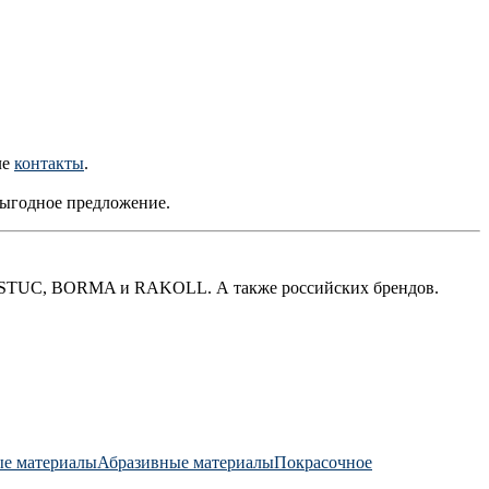
ле
контакты
.
выгодное предложение.
LISTUC, BORMA и RAKOLL. А также российских брендов.
ые материалы
Абразивные материалы
Покрасочное