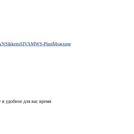
AN
Sikkens
SIVAM
WS-Plast
Можхим
в удобное для вас время