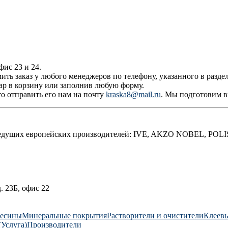
фис 23 и 24.
ть заказ у любого менеджеров по телефону, указанного в разде
ар в корзину или заполнив любую форму.
то отправить его нам на почту
kraska8@mail.ru
. Мы подготовим 
 ведущих европейских производителей: IVE, AKZO NOBEL, PO
. 23Б, офис 22
весины
Минеральные покрытия
Растворители и очистители
Клеев
(Услуга)
Производители