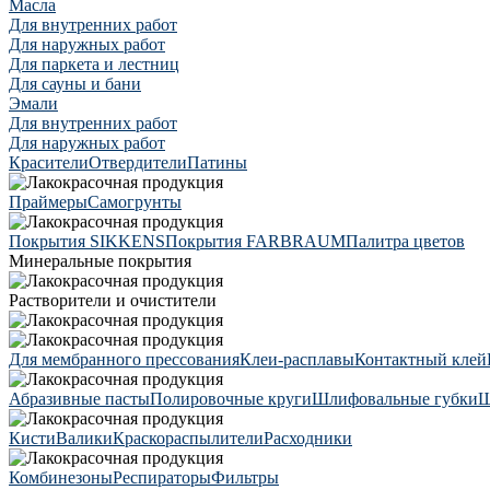
Масла
Для внутренних работ
Для наружных работ
Для паркета и лестниц
Для сауны и бани
Эмали
Для внутренних работ
Для наружных работ
Красители
Отвердители
Патины
Праймеры
Самогрунты
Покрытия SIKKENS
Покрытия FARBRAUM
Палитра цветов
Минеральные покрытия
Растворители и очистители
Для мембранного прессования
Клеи-расплавы
Контактный клей
Абразивные пасты
Полировочные круги
Шлифовальные губки
Ш
Кисти
Валики
Краскораспылители
Расходники
Комбинезоны
Респираторы
Фильтры