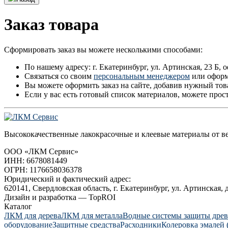
Заказ товара
Сформировать заказ вы можете несколькими способами:
По нашему адресу: г. Екатеринбург, ул. Артинская, 23 Б, о
Связаться со своим
персональным менеджером
или оформи
Вы можете оформить заказ на сайте, добавив нужный тов
Если у вас есть готовый список материалов, можете прос
Высококачественные лакокрасочные и клеевые материалы от
ООО «ЛКМ Сервис»
ИНН: 6678081449
ОГРН: 1176658036378
Юридический и фактический адрес:
620141, Свердловская область, г. Екатеринбург, ул. Артинская, д
Дизайн и разработка — TopROI
Каталог
ЛКМ для дерева
ЛКМ для металла
Водные системы защиты дре
оборудование
Защитные средства
Расходники
Колеровка эмалей 