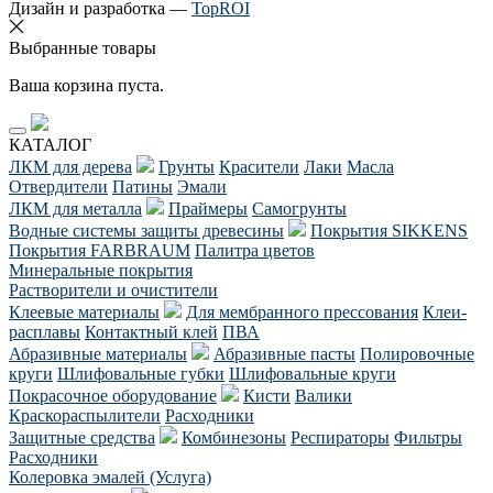
Дизайн и разработка —
TopROI
Выбранные товары
Ваша корзина пуста.
КАТАЛОГ
ЛКМ для дерева
Грунты
Красители
Лаки
Масла
Отвердители
Патины
Эмали
ЛКМ для металла
Праймеры
Самогрунты
Водные системы защиты древесины
Покрытия SIKKENS
Покрытия FARBRAUM
Палитра цветов
Минеральные покрытия
Растворители и очистители
Клеевые материалы
Для мембранного прессования
Клеи-
расплавы
Контактный клей
ПВА
Абразивные материалы
Абразивные пасты
Полировочные
круги
Шлифовальные губки
Шлифовальные круги
Покрасочное оборудование
Кисти
Валики
Краскораспылители
Расходники
Защитные средства
Комбинезоны
Респираторы
Фильтры
Расходники
Колеровка эмалей (Услуга)