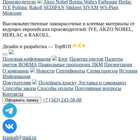
Производители
Akzo Nobel
Borma Wahcs
Farbraum
Herlac
IVE
Polistuc
Rakoll
SEDIPAN
Sikkens
SIVAM
WS-Plast
Можхим
Высококачественные лакокрасочные и клеевые материалы от
ведущих европейских производителей: IVE, AKZO NOBEL,
HERLAC и RAKOLL.
Дизайн и разработка — TopROI
Полезная информация
Блог
Палитра цветов
Палитра
цветов BORMA
Правильные пропорции ЛКМ
Презентации
О компании
Новости
Сертификаты
Схема проезда
История
Информация
Покупателям
Подобрать краску
Доставка и самовывоз
Способы заказа
Способы оплаты
Популярные вопросы
Контакты
+7 (343) 243-58-08
Оформить заявку
kraska8@mail.ru