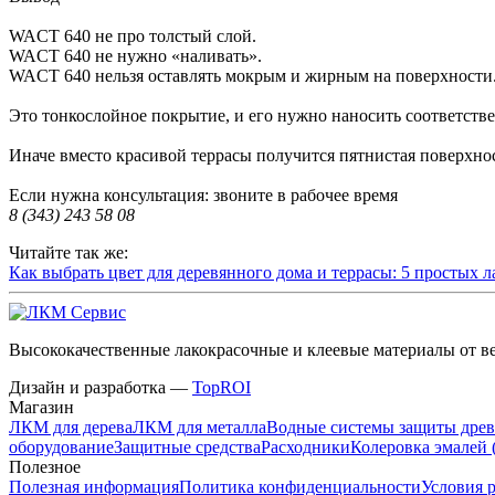
WACT 640 не про толстый слой.
WACT 640 не нужно «наливать».
WACT 640 нельзя оставлять мокрым и жирным на поверхности
Это тонкослойное покрытие, и его нужно наносить соответстве
Иначе вместо красивой террасы получится пятнистая поверхнос
Если нужна консультация: звоните в рабочее время
8 (343) 243 58 08
Читайте так же:
Как выбрать цвет для деревянного дома и террасы: 5 простых 
Высококачественные лакокрасочные и клеевые материалы от
Дизайн и разработка —
TopROI
Магазин
ЛКМ для дерева
ЛКМ для металла
Водные системы защиты дре
оборудование
Защитные средства
Расходники
Колеровка эмалей 
Полезное
Полезная информация
Политика конфиденциальности
Условия 