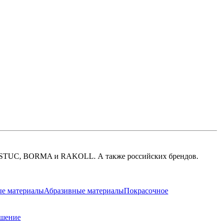
.
LISTUC, BORMA и RAKOLL. А также российских брендов.
ые материалы
Абразивные материалы
Покрасочное
ашение