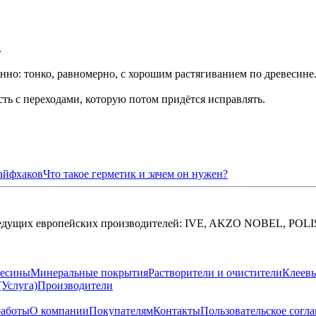
.
нно: тонко, равномерно, с хорошим растягиванием по древесине
ть с переходами, которую потом придётся исправлять.
лайфхаков
Что такое герметик и зачем он нужен?
 ведущих европейских производителей: IVE, AKZO NOBEL, PO
весины
Минеральные покрытия
Растворители и очистители
Клеев
(Услуга)
Производители
работы
О компании
Покупателям
Контакты
Пользовательское согл