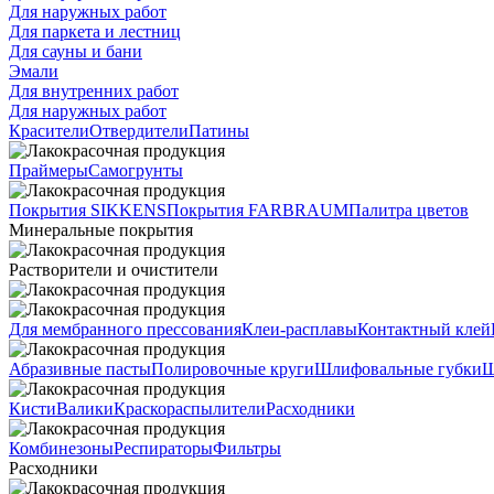
Для наружных работ
Для паркета и лестниц
Для сауны и бани
Эмали
Для внутренних работ
Для наружных работ
Красители
Отвердители
Патины
Праймеры
Самогрунты
Покрытия SIKKENS
Покрытия FARBRAUM
Палитра цветов
Минеральные покрытия
Растворители и очистители
Для мембранного прессования
Клеи-расплавы
Контактный клей
Абразивные пасты
Полировочные круги
Шлифовальные губки
Ш
Кисти
Валики
Краскораспылители
Расходники
Комбинезоны
Респираторы
Фильтры
Расходники