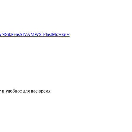
AN
Sikkens
SIVAM
WS-Plast
Можхим
в удобное для вас время