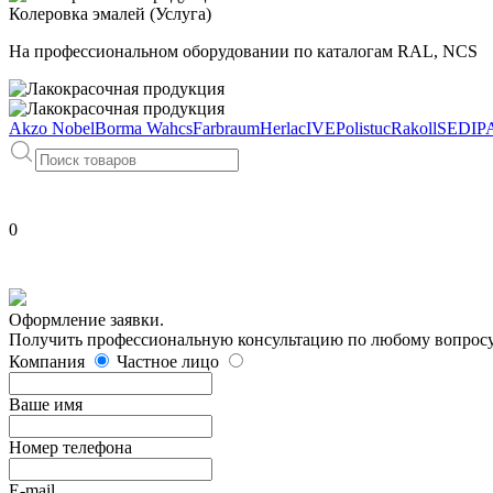
Колеровка эмалей (Услуга)
На профессиональном оборудовании по каталогам RAL, NCS
Akzo Nobel
Borma Wahcs
Farbraum
Herlac
IVE
Polistuc
Rakoll
SEDIP
0
Оформление заявки.
Получить профессиональную консультацию по любому вопросу 
Компания
Частное лицо
Ваше имя
Номер телефона
E-mail