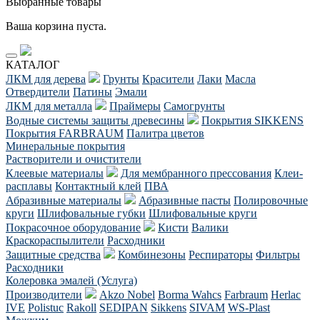
Выбранные товары
Ваша корзина пуста.
КАТАЛОГ
ЛКМ для дерева
Грунты
Красители
Лаки
Масла
Отвердители
Патины
Эмали
ЛКМ для металла
Праймеры
Самогрунты
Водные системы защиты древесины
Покрытия SIKKENS
Покрытия FARBRAUM
Палитра цветов
Минеральные покрытия
Растворители и очистители
Клеевые материалы
Для мембранного прессования
Клеи-
расплавы
Контактный клей
ПВА
Абразивные материалы
Абразивные пасты
Полировочные
круги
Шлифовальные губки
Шлифовальные круги
Покрасочное оборудование
Кисти
Валики
Краскораспылители
Расходники
Защитные средства
Комбинезоны
Респираторы
Фильтры
Расходники
Колеровка эмалей (Услуга)
Производители
Akzo Nobel
Borma Wahcs
Farbraum
Herlac
IVE
Polistuc
Rakoll
SEDIPAN
Sikkens
SIVAM
WS-Plast