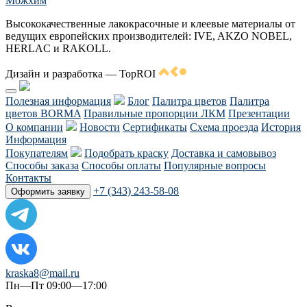
Можхим
Высококачественные лакокрасочные и клеевые материалы от
ведущих европейских производителей: IVE, AKZO NOBEL,
HERLAC и RAKOLL.
Дизайн и разработка — TopROI
Полезная информация
Блог
Палитра цветов
Палитра
цветов BORMA
Правильные пропорции ЛКМ
Презентации
О компании
Новости
Сертификаты
Схема проезда
История
Информация
Покупателям
Подобрать краску
Доставка и самовывоз
Способы заказа
Способы оплаты
Популярные вопросы
Контакты
+7 (343) 243-58-08
Оформить заявку
kraska8@mail.ru
Пн—Пт 09:00—17:00