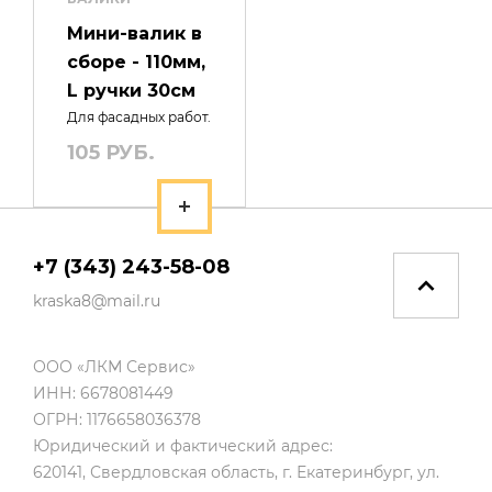
Мини-валик в
сборе - 110мм,
L ручки 30см
Для фасадных работ.
105 РУБ.
+7 (343) 243-58-08
kraska8@mail.ru
ООО «ЛКМ Сервис»
ИНН: 6678081449
ОГРН: 1176658036378
Юридический и фактический адрес:
620141, Свердловская область, г. Екатеринбург, ул.