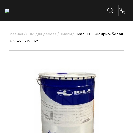
Главная /
ЛКМ для дерева /
Эмали /
Эмаль D-DUR ярко-белая
2675-755251 1 кг​