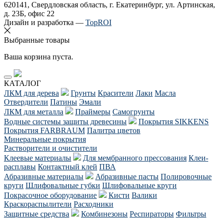
620141, Свердловская область, г. Екатеринбург, ул. Артинская,
д. 23Б, офис 22
Дизайн и разработка —
TopROI
Выбранные товары
Ваша корзина пуста.
КАТАЛОГ
ЛКМ для дерева
Грунты
Красители
Лаки
Масла
Отвердители
Патины
Эмали
ЛКМ для металла
Праймеры
Самогрунты
Водные системы защиты древесины
Покрытия SIKKENS
Покрытия FARBRAUM
Палитра цветов
Минеральные покрытия
Растворители и очистители
Клеевые материалы
Для мембранного прессования
Клеи-
расплавы
Контактный клей
ПВА
Абразивные материалы
Абразивные пасты
Полировочные
круги
Шлифовальные губки
Шлифовальные круги
Покрасочное оборудование
Кисти
Валики
Краскораспылители
Расходники
Защитные средства
Комбинезоны
Респираторы
Фильтры