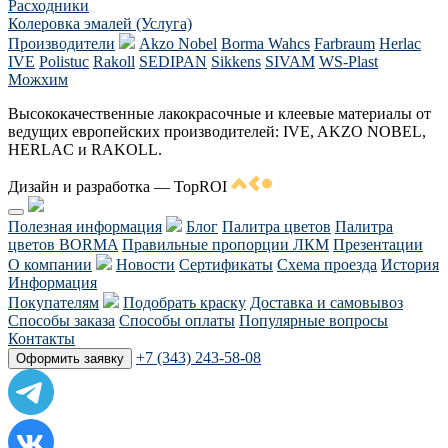
Расходники
Колеровка эмалей (Услуга)
Производители
Akzo Nobel
Borma Wahcs
Farbraum
Herlac
IVE
Polistuc
Rakoll
SEDIPAN
Sikkens
SIVAM
WS-Plast
Можхим
Высококачественные лакокрасочные и клеевые материалы от
ведущих европейских производителей: IVE, AKZO NOBEL,
HERLAC и RAKOLL.
Дизайн и разработка — TopROI
Полезная информация
Блог
Палитра цветов
Палитра
цветов BORMA
Правильные пропорции ЛКМ
Презентации
О компании
Новости
Сертификаты
Схема проезда
История
Информация
Покупателям
Подобрать краску
Доставка и самовывоз
Способы заказа
Способы оплаты
Популярные вопросы
Контакты
+7 (343) 243-58-08
Оформить заявку