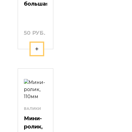
большая
37*34
см,
АКОР
50 РУБ.
ВАЛИКИ
Мини-
ролик,