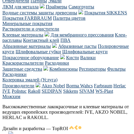
Отвердители
Патины
Эмали
ЛКМ для металла
Праймеры
Самогрунты
Водные системы защиты древесины
Покрытия SIKKENS
Покрытия FARBRAUM
Палитра цветов
Минеральные покрытия
Растворители и очистители
Клеевые материалы
Для мембранного прессования
Клеи-
расплавы
Контактный клей
ПВА
Абразивные материалы
Абразивные пасты
Полировочные
круги
Шлифовальные губки
Шлифовальные круги
Покрасочное оборудование
Кисти
Валики
Краскораспылители
Расходники
Защитные средства
Комбинезоны
Респираторы
Фильтры
Расходники
Колеровка эмалей (Услуга)
Производители
Akzo Nobel
Borma Wahcs
Farbraum
Herlac
IVE
Polistuc
Rakoll
SEDIPAN
Sikkens
SIVAM
WS-Plast
Можхим
Высококачественные лакокрасочные и клеевые материалы от
ведущих европейских производителей: IVE, AKZO NOBEL,
HERLAC и RAKOLL.
Дизайн и разработка — TopROI