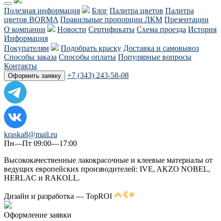
Полезная информация
Блог
Палитра цветов
Палитра
цветов BORMA
Правильные пропорции ЛКМ
Презентации
О компании
Новости
Сертификаты
Схема проезда
История
Информация
Покупателям
Подобрать краску
Доставка и самовывоз
Способы заказа
Способы оплаты
Популярные вопросы
Контакты
+7 (343) 243-58-08
Оформить заявку
kraska8@mail.ru
Пн—Пт 09:00—17:00
Высококачественные лакокрасочные и клеевые материалы от
ведущих европейских производителей: IVE, AKZO NOBEL,
HERLAC и RAKOLL.
Дизайн и разработка — TopROI
Оформление заявки