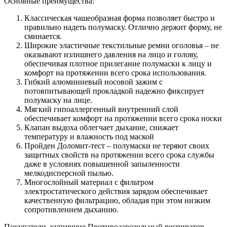
Основные преимущества:
Классическая чашеобразная форма позволяет быстро и
правильно надеть полумаску. Отлично держит форму, не
сминается.
Широкие эластичные текстильные ремни оголовья – не
оказывают излишнего давления на лицо и голову,
обеспечивая плотное прилегание полумаски к лицу и
комфорт на протяжении всего срока использования.
Гибкий алюминиевый носовой зажим с
потовпитывающей прокладкой надежно фиксирует
полумаску на лице.
Мягкий гипоаллергенный внутренний слой
обеспечивает комфорт на протяжении всего срока носки
Клапан выдоха облегчает дыхание, снижает
температуру и влажность под маской
Пройден Доломит-тест – полумаски не теряют своих
защитных свойств на протяжении всего срока службы
даже в условиях повышенной запыленности
мелкодисперсной пылью.
Многослойный материал с фильтром
электростатического действия зарядом обеспечивает
качественную фильтрацию, обладая при этом низким
сопротивлением дыханию.
Покупатели, купившие
Противоаэрозольный респиратор