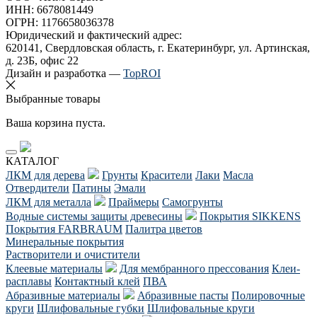
ИНН: 6678081449
ОГРН: 1176658036378
Юридический и фактический адрес:
620141, Свердловская область, г. Екатеринбург, ул. Артинская,
д. 23Б, офис 22
Дизайн и разработка —
TopROI
Выбранные товары
Ваша корзина пуста.
КАТАЛОГ
ЛКМ для дерева
Грунты
Красители
Лаки
Масла
Отвердители
Патины
Эмали
ЛКМ для металла
Праймеры
Самогрунты
Водные системы защиты древесины
Покрытия SIKKENS
Покрытия FARBRAUM
Палитра цветов
Минеральные покрытия
Растворители и очистители
Клеевые материалы
Для мембранного прессования
Клеи-
расплавы
Контактный клей
ПВА
Абразивные материалы
Абразивные пасты
Полировочные
круги
Шлифовальные губки
Шлифовальные круги