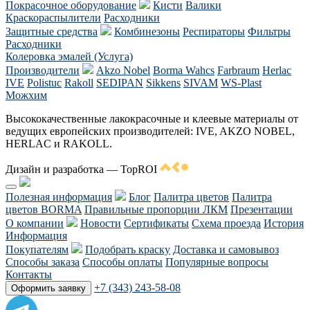
Покрасочное оборудование
Кисти
Валики
Краскораспылители
Расходники
Защитные средства
Комбинезоны
Респираторы
Фильтры
Расходники
Колеровка эмалей (Услуга)
Производители
Akzo Nobel
Borma Wahcs
Farbraum
Herlac
IVE
Polistuc
Rakoll
SEDIPAN
Sikkens
SIVAM
WS-Plast
Можхим
Высококачественные лакокрасочные и клеевые материалы от
ведущих европейских производителей: IVE, AKZO NOBEL,
HERLAC и RAKOLL.
Дизайн и разработка — TopROI
Полезная информация
Блог
Палитра цветов
Палитра
цветов BORMA
Правильные пропорции ЛКМ
Презентации
О компании
Новости
Сертификаты
Схема проезда
История
Информация
Покупателям
Подобрать краску
Доставка и самовывоз
Способы заказа
Способы оплаты
Популярные вопросы
Контакты
+7 (343) 243-58-08
Оформить заявку