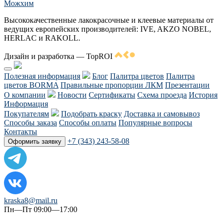
Можхим
Высококачественные лакокрасочные и клеевые материалы от
ведущих европейских производителей: IVE, AKZO NOBEL,
HERLAC и RAKOLL.
Дизайн и разработка — TopROI
Полезная информация
Блог
Палитра цветов
Палитра
цветов BORMA
Правильные пропорции ЛКМ
Презентации
О компании
Новости
Сертификаты
Схема проезда
История
Информация
Покупателям
Подобрать краску
Доставка и самовывоз
Способы заказа
Способы оплаты
Популярные вопросы
Контакты
+7 (343) 243-58-08
Оформить заявку
kraska8@mail.ru
Пн—Пт 09:00—17:00