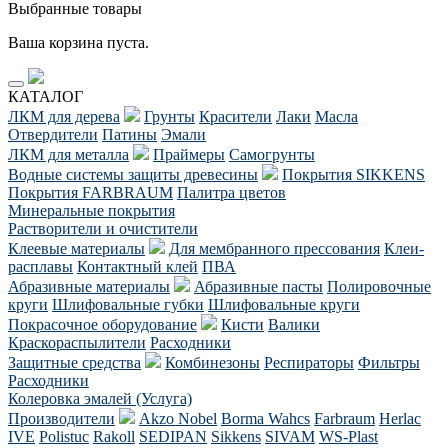
Выбранные товары
Ваша корзина пуста.
КАТАЛОГ
ЛКМ для дерева
Грунты
Красители
Лаки
Масла
Отвердители
Патины
Эмали
ЛКМ для металла
Праймеры
Самогрунты
Водные системы защиты древесины
Покрытия SIKKENS
Покрытия FARBRAUM
Палитра цветов
Минеральные покрытия
Растворители и очистители
Клеевые материалы
Для мембранного прессования
Клеи-
расплавы
Контактный клей
ПВА
Абразивные материалы
Абразивные пасты
Полировочные
круги
Шлифовальные губки
Шлифовальные круги
Покрасочное оборудование
Кисти
Валики
Краскораспылители
Расходники
Защитные средства
Комбинезоны
Респираторы
Фильтры
Расходники
Колеровка эмалей (Услуга)
Производители
Akzo Nobel
Borma Wahcs
Farbraum
Herlac
IVE
Polistuc
Rakoll
SEDIPAN
Sikkens
SIVAM
WS-Plast