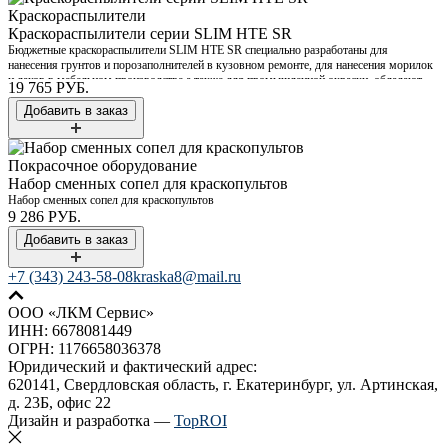
Краскораспылители
Краскораспылители серии SLIM HTE SR
Бюджетные краскораспылители SLIM HTE SR специально разработаны для
нанесения грунтов и порозаполнителей в кузовном ремонте, для нанесения морилок
и лаков в мебельном производстве а также для промышленной окраски, обладают
19 765 РУБ.
низким воздухопотреблением, низким перепылом, и коэффициентом переноса
материала до 80%. Универсальные краскораспылители SLIM надежны и просты в
работе и обслуживании.
Покрасочное оборудование
Набор сменных сопел для краскопультов
Набор сменных сопел для краскопультов
9 286 РУБ.
+7 (343) 243-58-08
kraska8@mail.ru
ООО «ЛКМ Сервис»
ИНН: 6678081449
ОГРН: 1176658036378
Юридический и фактический адрес:
620141, Свердловская область, г. Екатеринбург, ул. Артинская,
д. 23Б, офис 22
Дизайн и разработка —
TopROI